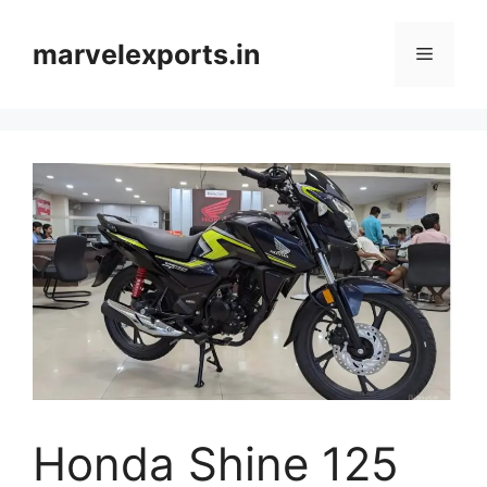
Skip
to
marvelexports.in
Menu
content
Honda Shine 125